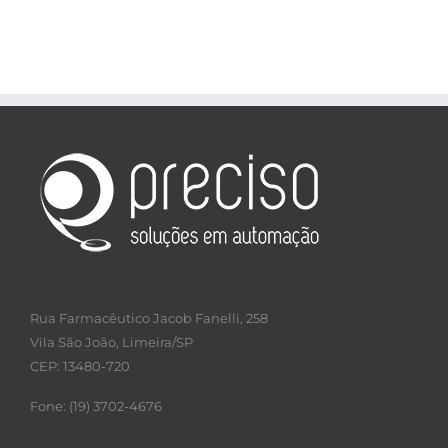
Rua Farmacêutico Jacob Fanelli, 258
Vila São João, Limeira/SP
CEP: 13480-720
Fone: (19) 3702-4676